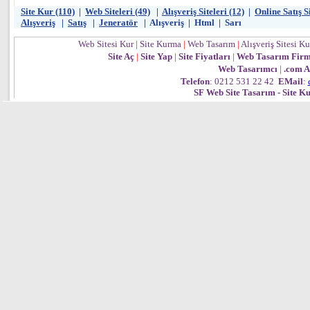
Site Kur (110)
|
Web Siteleri (49)
|
Alışveriş Siteleri (12)
|
Online Satış 
Alışveriş
|
Satış
|
Jeneratör
|
Alışveriş
|
Html
|
Sarı
Web Sitesi Kur
|
Site Kurma
|
Web Tasarım
|
Alışveriş Sitesi K
Site Aç
|
Site Yap
|
Site Fiyatları
|
Web Tasarım Firm
Web Tasarımcı
|
.com A
Telefon
: 0212 531 22 42
EMail
:
SF Web Site Tasarım - Site Ku