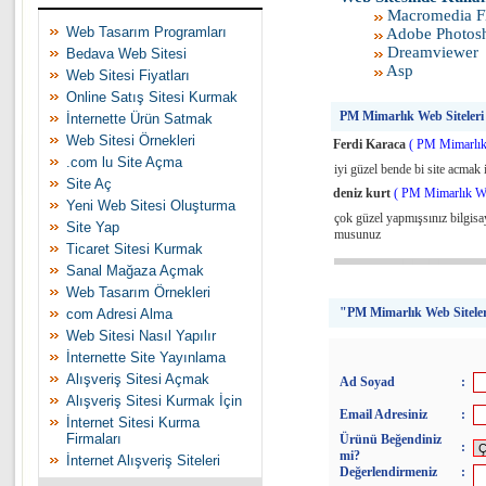
Macromedia F
Web Tasarım Programları
Adobe Photos
Dreamviewer
Bedava Web Sitesi
Asp
Web Sitesi Fiyatları
Online Satış Sitesi Kurmak
PM Mimarlık Web Siteleri İl
İnternette Ürün Satmak
Web Sitesi Örnekleri
Ferdi Karaca
( PM Mimarlık 
.com lu Site Açma
iyi güzel bende bi site acmak
Site Aç
deniz kurt
( PM Mimarlık We
Yeni Web Sitesi Oluşturma
çok güzel yapmışsınız bilgi
Site Yap
musunuz
Ticaret Sitesi Kurmak
Sanal Mağaza Açmak
Web Tasarım Örnekleri
"PM Mimarlık Web Siteleri 
com Adresi Alma
Web Sitesi Nasıl Yapılır
İnternette Site Yayınlama
Alışveriş Sitesi Açmak
Ad Soyad
:
Alışveriş Sitesi Kurmak İçin
Email Adresiniz
:
İnternet Sitesi Kurma
Firmaları
Ürünü Beğendiniz
:
mi?
İnternet Alışveriş Siteleri
Değerlendirmeniz
: