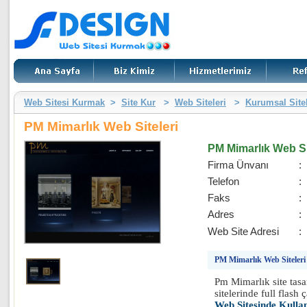
Web Sitesi Kurmak
>
Site Kur
>
Web Siteleri
>
Kurumsal Site
PM Mimarlık Web Siteleri
PM Mimarlık Web Sit
Firma Ünvanı
:
Telefon
:
Faks
:
Adres
:
Web Site Adresi
:
PM Mimarlık Web Siteleri 
Pm Mimarlık site tasar
sitelerinde full flash
Web Sitesinde Kulla