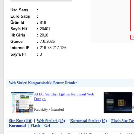
Usd Satış
:
Euro Satış
:
Ürün Id
:
819
Sayfa Hit
:
20401
İlk Giriş
:
2010
Güncel
:
7.8.2026
Internet IP
:
216.73.217.126
Sayfa Pr
:
3
Web Siteleri Kategorisindeki Benzer Ürünler
ATEC Yurtdışı Eğitim Kurumsal Web
P
Dizayn
B
Kadıköy / İstanbul
Site Kur (110)
|
Web Siteleri (49)
|
Kurumsal Siteler (10)
|
Flash Site T
Kurumsal
|
Flash
|
Gri