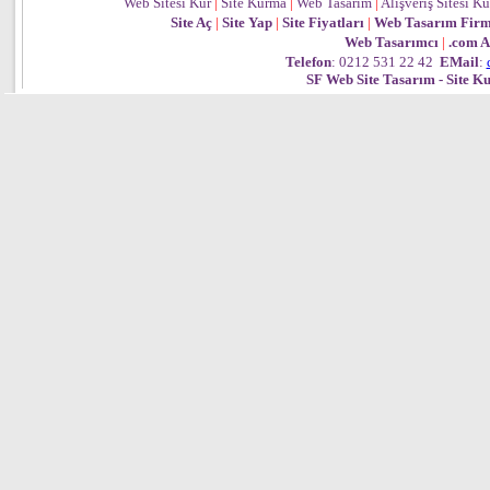
Web Sitesi Kur
|
Site Kurma
|
Web Tasarım
|
Alışveriş Sitesi K
Site Aç
|
Site Yap
|
Site Fiyatları
|
Web Tasarım Firm
Web Tasarımcı
|
.com A
Telefon
: 0212 531 22 42
EMail
:
SF Web Site Tasarım - Site Ku